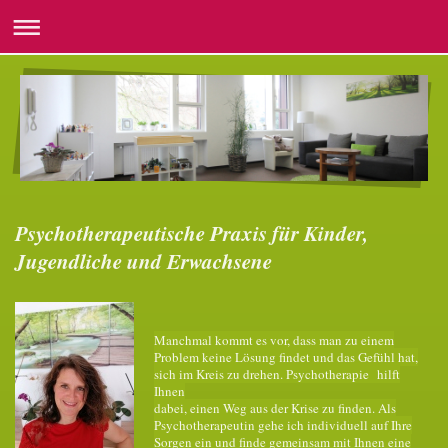
Psychotherapeutische Praxis für Kinder,
Jugendliche und Erwachsene
Manchmal kommt es vor, dass man zu einem
Problem keine Lösung findet und das Gefühl hat,
sich im Kreis zu drehen. Psychotherapie hilft
Ihnen
dabei, einen Weg aus der Krise zu finden. Als
Psychotherapeutin gehe ich individuell auf Ihre
Sorgen ein und finde gemeinsam mit Ihnen eine